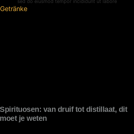
sed do eiusmod tempor incididunt ut labore
Getränke
Spirituosen: van druif tot distillaat, dit
moet je weten