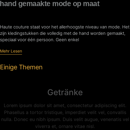
hand gemaakte mode op maat
Haute couture staat voor het allerhoogste niveau van mode. Het
zijn kledingstukken die volledig met de hand worden gemaakt,
speciaal voor één persoon. Geen enkel
Mehr Lesen
Einige Themen
Getränke
Lorem ipsum dolor sit amet, consectetur adipiscing elit.
Phasellus a tortor tristique, imperdiet velit vel, convallis
nulla. Donec eu nibh ipsum. Duis velit augue, venenatis vel
viverra et, ornare vitae nisl.